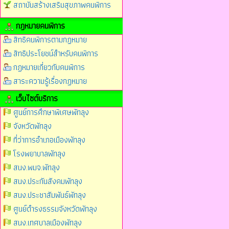
สถาบันสร้างเสริมสุขภาพคนพิการ
กฎหมายคนพิการ
สิทธิคนพิการตามกฏหมาย
สิทธิประโยชน์สำหรับคนพิการ
กฏหมายเกี่ยวกับคนพิการ
สาระความรู้เรื่องกฏหมาย
เว็บไซต์บริการ
ศูนย์การศึกษาพิเศษพัทลุง
จังหวัดพัทลุง
ที่ว่าการอำเภอเมืองพัทลุง
โรงพยาบาลพัทลุง
สนง.พมจ.พัทลุง
สนง.ประกันสังคมพัทลุง
สนง.ประชาสัมพันธ์พัทลุง
ศูนย์ดำรงธรรมจังหวัดพัทลุง
สนง.เทศบาลเมืองพัทลุง