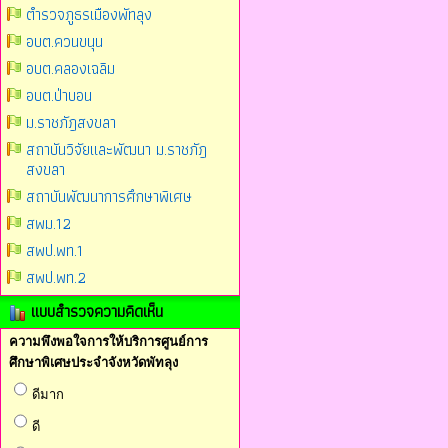
ตำรวจภูธรเมืองพัทลุง
อบต.ควนขนุน
อบต.คลองเฉลิม
อบต.ป่าบอน
ม.ราชภัฎสงขลา
สถาบันวิจัยและพัฒนา ม.ราชภัฎ
สงขลา
สถาบันพัฒนาการศึกษาพิเศษ
สพม.12
สพป.พท.1
สพป.พท.2
แบบสำรวจความคิดเห็น
ความพึงพอใจการให้บริการศูนย์การ
ศึกษาพิเศษประจำจังหวัดพัทลุง
ดีมาก
ดี