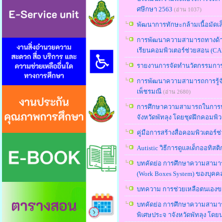
ศษึกษา 2563
(อ่าน 1037)
พัฒนาการทักษะกล้ามเนื้อมัดเล
การพัฒนาความสามารถทางด้านท
เรียนคอมพิวเตอร์ช่วยสอน (CAI)
รายงานการจัดทำนวัตกรรมการศึ
การพัฒนาความสามารถการรู้จั
เพ็ชรมณี
(อ่าน 2680)
การศึกษาความสามารถในการนับ
จังหวัดพัทลุง โดยชุดฝึกคอมพ
คู่มือการสร้างสื่อคอมพิวเตอ
Autistic วิธีการดูแลเด็กออทิสต
บทคัดย่อ การศึกษาความสามา
(Work Boxes System) ของบุคคล
บทความ การช่วยเหลือตนเองขอ
บทคัดย่อ การศึกษาความสามารถ
พิเศษประจ าจังหวัดพัทลุง โด