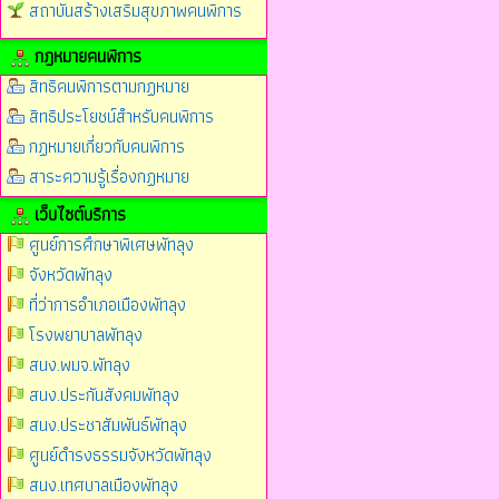
สถาบันสร้างเสริมสุขภาพคนพิการ
กฎหมายคนพิการ
สิทธิคนพิการตามกฏหมาย
สิทธิประโยชน์สำหรับคนพิการ
กฏหมายเกี่ยวกับคนพิการ
สาระความรู้เรื่องกฏหมาย
เว็บไซต์บริการ
ศูนย์การศึกษาพิเศษพัทลุง
จังหวัดพัทลุง
ที่ว่าการอำเภอเมืองพัทลุง
โรงพยาบาลพัทลุง
สนง.พมจ.พัทลุง
สนง.ประกันสังคมพัทลุง
สนง.ประชาสัมพันธ์พัทลุง
ศูนย์ดำรงธรรมจังหวัดพัทลุง
สนง.เทศบาลเมืองพัทลุง