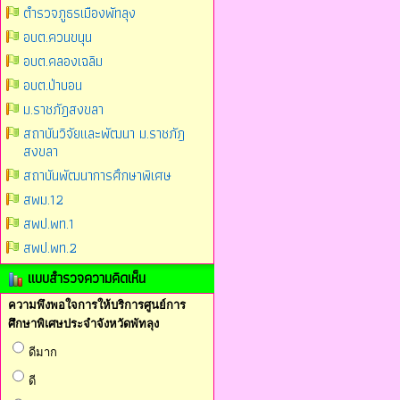
ตำรวจภูธรเมืองพัทลุง
อบต.ควนขนุน
อบต.คลองเฉลิม
อบต.ป่าบอน
ม.ราชภัฎสงขลา
สถาบันวิจัยและพัฒนา ม.ราชภัฎ
สงขลา
สถาบันพัฒนาการศึกษาพิเศษ
สพม.12
สพป.พท.1
สพป.พท.2
แบบสำรวจความคิดเห็น
ความพึงพอใจการให้บริการศูนย์การ
ศึกษาพิเศษประจำจังหวัดพัทลุง
ดีมาก
ดี