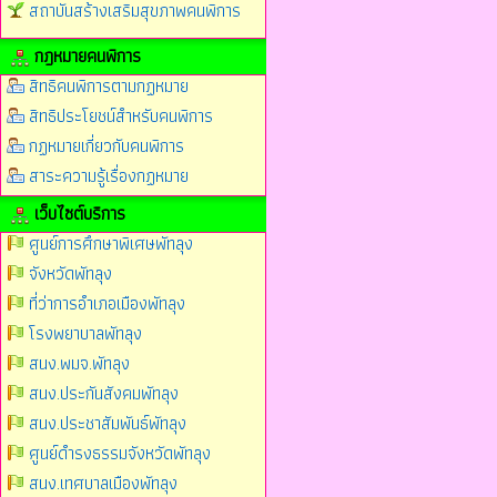
สถาบันสร้างเสริมสุขภาพคนพิการ
กฎหมายคนพิการ
สิทธิคนพิการตามกฏหมาย
สิทธิประโยชน์สำหรับคนพิการ
กฏหมายเกี่ยวกับคนพิการ
สาระความรู้เรื่องกฏหมาย
เว็บไซต์บริการ
ศูนย์การศึกษาพิเศษพัทลุง
จังหวัดพัทลุง
ที่ว่าการอำเภอเมืองพัทลุง
โรงพยาบาลพัทลุง
สนง.พมจ.พัทลุง
สนง.ประกันสังคมพัทลุง
สนง.ประชาสัมพันธ์พัทลุง
ศูนย์ดำรงธรรมจังหวัดพัทลุง
สนง.เทศบาลเมืองพัทลุง