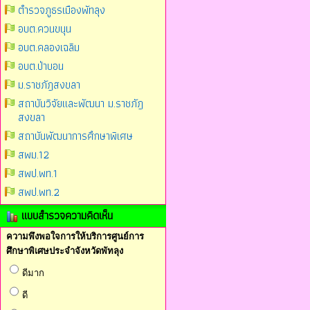
ตำรวจภูธรเมืองพัทลุง
อบต.ควนขนุน
อบต.คลองเฉลิม
อบต.ป่าบอน
ม.ราชภัฎสงขลา
สถาบันวิจัยและพัฒนา ม.ราชภัฎ
สงขลา
สถาบันพัฒนาการศึกษาพิเศษ
สพม.12
สพป.พท.1
สพป.พท.2
แบบสำรวจความคิดเห็น
ความพึงพอใจการให้บริการศูนย์การ
ศึกษาพิเศษประจำจังหวัดพัทลุง
ดีมาก
ดี