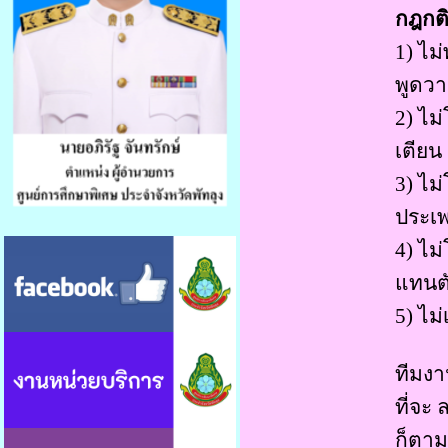
กฎกติ
1) ไม
พูดวา
2) ไม่
เตียน
3) ไม
ประเ
4) ไม
แทนต
5) ไม่
ทีมงา
ที่จะ
ก็ตาม