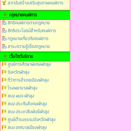
สถาบันสร้างเสริมสุขภาพคนพิการ
กฎหมายคนพิการ
สิทธิคนพิการตามกฏหมาย
สิทธิประโยชน์สำหรับคนพิการ
กฏหมายเกี่ยวกับคนพิการ
สาระความรู้เรื่องกฏหมาย
เว็บไซต์บริการ
ศูนย์การศึกษาพิเศษพัทลุง
จังหวัดพัทลุง
ที่ว่าการอำเภอเมืองพัทลุง
โรงพยาบาลพัทลุง
สนง.พมจ.พัทลุง
สนง.ประกันสังคมพัทลุง
สนง.ประชาสัมพันธ์พัทลุง
ศูนย์ดำรงธรรมจังหวัดพัทลุง
สนง.เทศบาลเมืองพัทลุง