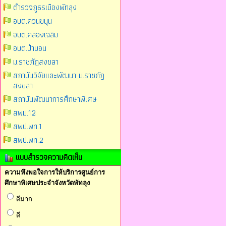
ตำรวจภูธรเมืองพัทลุง
อบต.ควนขนุน
อบต.คลองเฉลิม
อบต.ป่าบอน
ม.ราชภัฎสงขลา
สถาบันวิจัยและพัฒนา ม.ราชภัฎ
สงขลา
สถาบันพัฒนาการศึกษาพิเศษ
สพม.12
สพป.พท.1
สพป.พท.2
แบบสำรวจความคิดเห็น
ความพึงพอใจการให้บริการศูนย์การ
ศึกษาพิเศษประจำจังหวัดพัทลุง
ดีมาก
ดี