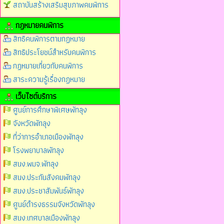
สถาบันสร้างเสริมสุขภาพคนพิการ
กฎหมายคนพิการ
สิทธิคนพิการตามกฏหมาย
สิทธิประโยชน์สำหรับคนพิการ
กฏหมายเกี่ยวกับคนพิการ
สาระความรู้เรื่องกฏหมาย
เว็บไซต์บริการ
ศูนย์การศึกษาพิเศษพัทลุง
จังหวัดพัทลุง
ที่ว่าการอำเภอเมืองพัทลุง
โรงพยาบาลพัทลุง
สนง.พมจ.พัทลุง
สนง.ประกันสังคมพัทลุง
สนง.ประชาสัมพันธ์พัทลุง
ศูนย์ดำรงธรรมจังหวัดพัทลุง
สนง.เทศบาลเมืองพัทลุง