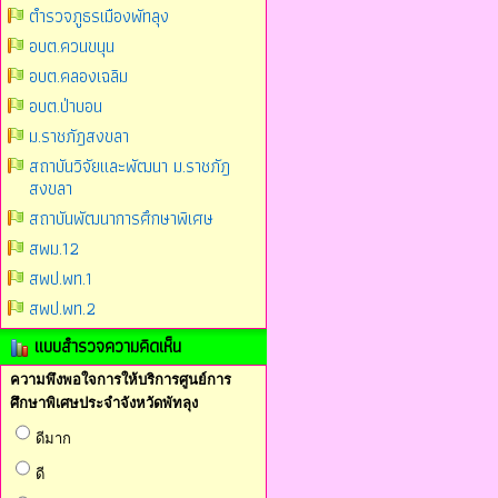
ตำรวจภูธรเมืองพัทลุง
อบต.ควนขนุน
อบต.คลองเฉลิม
อบต.ป่าบอน
ม.ราชภัฎสงขลา
สถาบันวิจัยและพัฒนา ม.ราชภัฎ
สงขลา
สถาบันพัฒนาการศึกษาพิเศษ
สพม.12
สพป.พท.1
สพป.พท.2
แบบสำรวจความคิดเห็น
ความพึงพอใจการให้บริการศูนย์การ
ศึกษาพิเศษประจำจังหวัดพัทลุง
ดีมาก
ดี